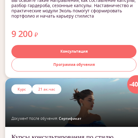
Вы освоите такие направления, как составление капсулы,
разбор гардероба, сезонные капсулы. Наставничество и
практические модули Эколь помогут сформировать
портфолио и начать карьеру стилиста
9 200
₽
Консультация
Программа обучения
-4
Курс
21 ак.час
Документ после обучения:
Сертификат
Курсы консультирования по стилю