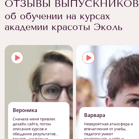
ОТЗЫВЫ ВЫПУСКНИКОВ
об обучении на курсах
академии красоты Эколь
Вероника
Варвара
Сначала меня привлек
дизайн сайта, потом
Невероятная атмосфера и
описания курсов и
впечатления от учебы,
обещание результатов…
педагоги умеют
так вот - ни разу не
расположить к себе и