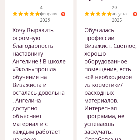
4
29
февраля
августа
2026
2025
Хочу Выразить
Обучилась
огромную
профессии
благодарность
Визажист. Светлое,
наставнику
хорошо
Ангелине ! В школе
оборудованное
«Эколь»прошла
помещение, есть
обучение на
всё необходимое
Визажиста и
из косметики/
осталась довольна
расходных
, Ангелина
материалов.
доступно
Интересная
объясняет
программа, не
материал и с
успеваешь
каждым работает
заскучать.
на уроке ,
Отработка на