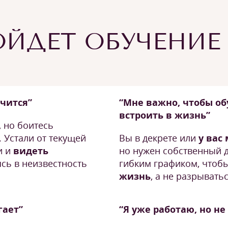
ЙДЕТ ОБУЧЕНИЕ
учится”
“Мне важно, чтобы о
встроить в жизнь”
, но боитесь
 Устали от текущей
Вы в декрете или
у вас
и и
видеть
но нужен собственный 
ясь в неизвестность
гибким графиком, чтоб
жизнь
, а не разрывать
гает”
“Я уже работаю, но н