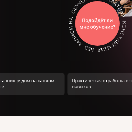
Подойдёт ли
мне обучение?
тавник рядом на каждом
Практическая отработка вс
пе
навыков