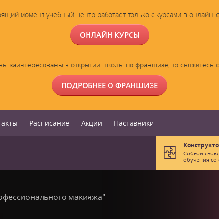
оящий момент учебный центр работает только с курсами в онлайн-
ОНЛАЙН КУРСЫ
вы заинтересованы в открытии школы по франшизе, то свяжитесь 
ПОДРОБНЕЕ О ФРАНШИЗЕ
такты
Расписание
Акции
Наставники
Конструкто
Собери свою
обучения со 
офессионального макияжа"