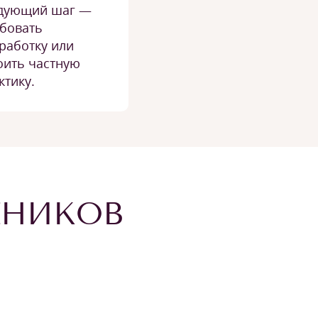
дующий шаг —
бовать
работку или
оить частную
ктику.
ЕНИКОВ